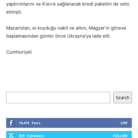
yaptırımlarını ve Kiev’e sağlanacak kredi paketini de veto
etmişti.
Macaristan, el koyduğu nakit ve altını, Magyar’ın göreve
başlamasından günler önce Ukrayna’ya iade etti.
Cumhuriyet
Ara
Search
16,474
Fans
LIKE
639
Followers
FOLLOW