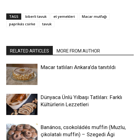
TAGS
biberli tavuk
et yemekleri
Macar mutfağı
paprikás csirke
tavuk
RELATED ARTICLES
MORE FROM AUTHOR
Macar tatlıları Ankara’da tanıtıldı
Dünyaca Ünlü Yılbaşı Tatlıları: Farklı
Kültürlerin Lezzetleri
Banános, csokoládés muffin (Muzlu,
çikolatalı muffin) – Szegedi Ági