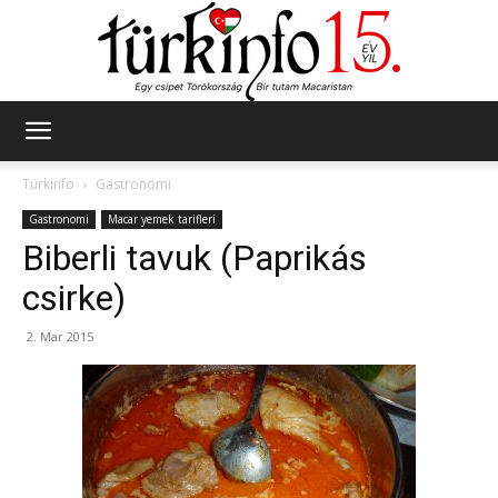
Türkinfo
Türkinfo
Gastronomi
Gastronomi
Macar yemek tarifleri
Biberli tavuk (Paprikás
csirke)
2. Mar 2015