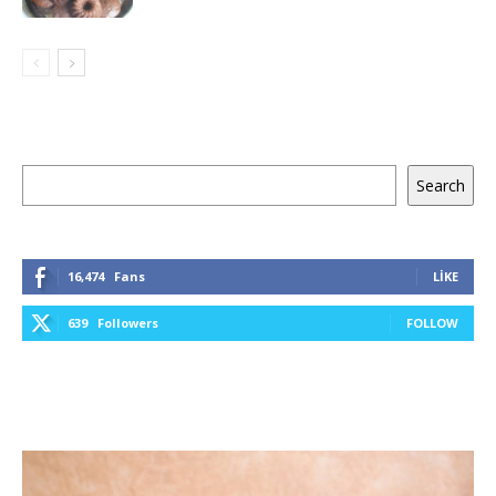
Ara
Search
16,474
Fans
LIKE
639
Followers
FOLLOW