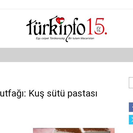
Türkinfo
Ar
utfağı: Kuş sütü pastası