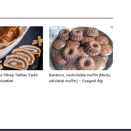
Yılbaşı Tatlıları: Farklı
Banános, csokoládés muffin (Muzlu,
ezzetleri
çikolatalı muffin) – Szegedi Ági