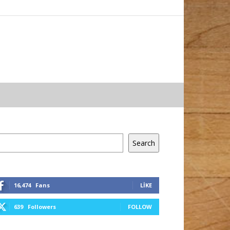
a
Search
16,474
Fans
LIKE
639
Followers
FOLLOW