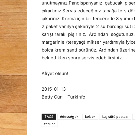
unutmayınız.Pandispanyanız çabucak pişe
çıkartınız.Servis edeceğiniz tabağa ters d
çıkarınız. Krema için bir tencerede 8 yumurt
2 paket vanilya şekeriyle 2 su bardağı süt 
karıştırarak pişiriniz. Ardından soğutun
margarinle (tereyağ) mikser yardımıyla iyi
bolca krem şanti sürünüz. Ardından üzerine 
beklettikten sonra servis edebilirsiniz.
Afiyet olsun!
2015-01-13
Betty Gün – Türkinfo
TAGS
édességek
kekler
kuş sütü pastasi
tatlilar