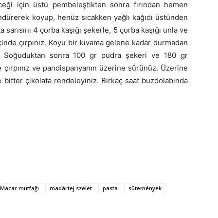
ceği için üstü pembeleştikten sonra fırından hemen
öndürerek koyup, henüz sıcakken yağlı kağıdı üstünden
a sarısını 4 çorba kaşığı şekerle, 5 çorba kaşığı unla ve
içinde çırpınız. Koyu bir kıvama gelene kadar durmadan
uz. Soğuduktan sonra 100 gr pudra şekeri ve 180 gr
ce çırpınız ve pandispanyanın üzerine sürünüz. Üzerine
bitter çikolata rendeleyiniz. Birkaç saat buzdolabında
Macar mutfağı
madártej szelet
pasta
sütemények