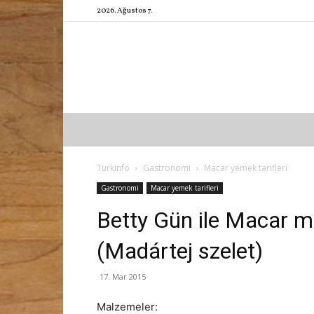
2026. Ağustos 7.
Türkinfo
Gastronomi
Macar yemek tarifleri
Gastronomi
Macar yemek tarifleri
Betty Gün ile Macar m
(Madártej szelet)
17. Mar 2015
Malzemeler: