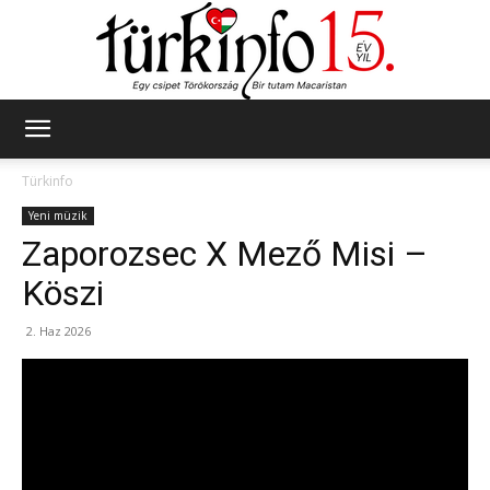
Türkinfo
Türkinfo
Yeni müzik
Zaporozsec X Mező Misi –
Köszi
2. Haz 2026