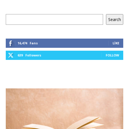
Ara
Search
16,474
Fans
LIKE
639
Followers
FOLLOW