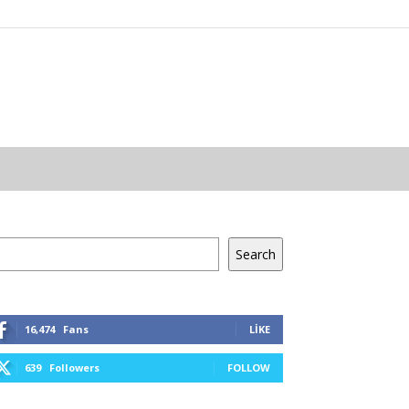
a
Search
16,474
Fans
LIKE
639
Followers
FOLLOW