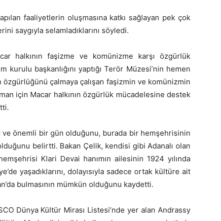
pılan faaliyetlerin oluşmasına katkı sağlayan pek çok
ini saygıyla selamladıklarını söyledi.
acar halkının faşizme ve komünizme karşı özgürlük
m kurulu başkanlığını yaptığı Terör Müzesi’nin hemen
nın özgürlüğünü çalmaya çalışan faşizmin ve komünizmin
zaman için Macar halkının özgürlük mücadelesine destek
ti.
ç ve önemli bir gün olduğunu, burada bir hemşehrisinin
duğunu belirtti. Bakan Çelik, kendisi gibi Adanalı olan
emşehrisi Klari Devai hanımın ailesinin 1924 yılında
ye’de yaşadıklarını, dolayısıyla sadece ortak kültüre ait
stan’da bulmasının mümkün olduğunu kaydetti.
SCO Dünya Kültür Mirası Listesi’nde yer alan Andrassy