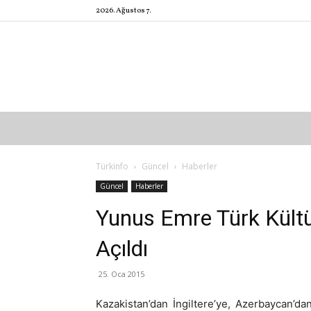
2026. Ağustos 7.
Türkinfo
Güncel
Haberler
Güncel
Haberler
Yunus Emre Türk Kültü
Açıldı
25. Oca 2015
Kazakistan’dan İngiltere’ye, Azerbaycan’