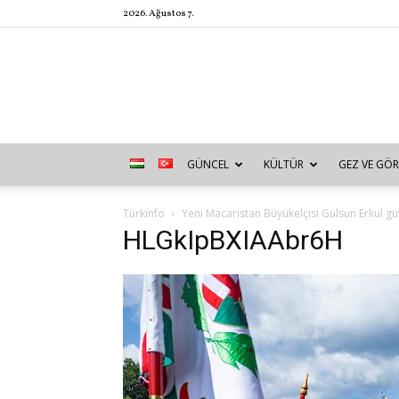
2026. Ağustos 7.
GÜNCEL
KÜLTÜR
GEZ VE GÖR
Türkinfo
Yeni Macaristan Büyükelçisi Gülsun Erkul 
HLGkIpBXIAAbr6H