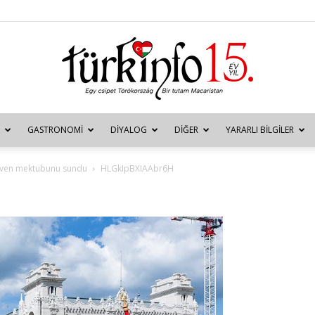
GASTRONOMI
DIYALOG
DIĞER
YARARLI BILGILER
Türkinfo
güven mektubunu sundu
HLGkIpBXIAAbr6H