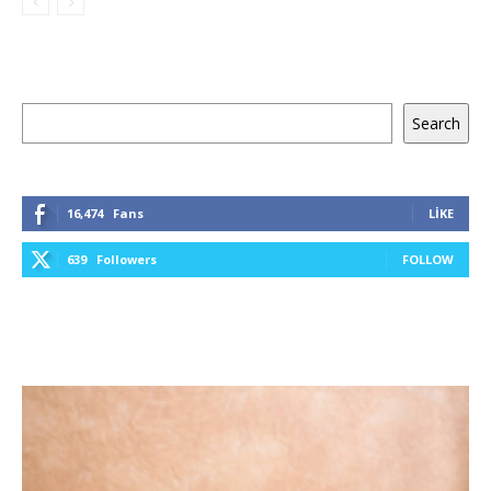
Ara
Search
16,474
Fans
LIKE
639
Followers
FOLLOW