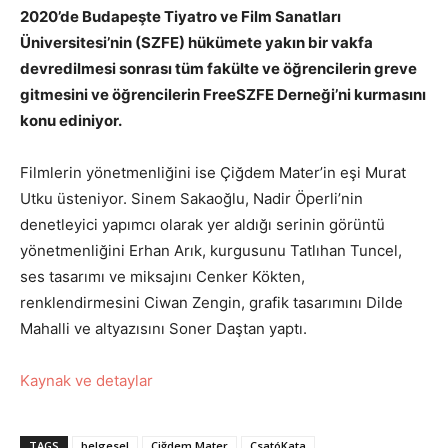
2020’de Budapeşte Tiyatro ve Film Sanatları
Üniversitesi’nin (SZFE) hükümete yakın bir vakfa
devredilmesi sonrası tüm fakülte ve öğrencilerin greve
gitmesini ve öğrencilerin FreeSZFE Derneği’ni kurmasını
konu ediniyor.
Filmlerin yönetmenliğini ise Çiğdem Mater’in eşi Murat
Utku üsteniyor. Sinem Sakaoğlu, Nadir Öperli’nin
denetleyici yapımcı olarak yer aldığı serinin görüntü
yönetmenliğini Erhan Arık, kurgusunu Tatlıhan Tuncel,
ses tasarımı ve miksajını Cenker Kökten,
renklendirmesini Ciwan Zengin, grafik tasarımını Dilde
Mahalli ve altyazısını Soner Daştan yaptı.
Kaynak ve detaylar
TAGS
belgesel
Çiğdem Mater
CsatóKata