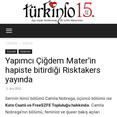
Türkinfo
Türkinfo
Güncel
Güncel
Haberler
Yapımcı Çiğdem Mater’in
hapiste bitirdiği Risktakers
yayında
3. Ara 2022
Serinin ikinci bölümü Camila Nobrega, üçüncü bölümü ise
Kato Csató ve FreeSZFE Topluluğu hakkında
. Camila
Nobrega’nın bölümü, feminist ve queer bakış açıları