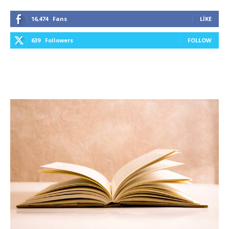
16,474
Fans
LIKE
639
Followers
FOLLOW