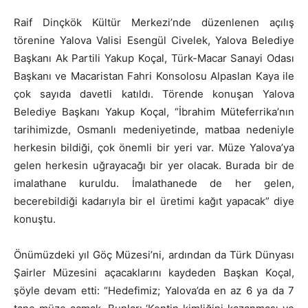
Raif Dinçkök Kültür Merkezi’nde düzenlenen açılış
törenine Yalova Valisi Esengül Civelek, Yalova Belediye
Başkanı Ak Partili Yakup Koçal, Türk-Macar Sanayi Odası
Başkanı ve Macaristan Fahri Konsolosu Alpaslan Kaya ile
çok sayıda davetli katıldı. Törende konuşan Yalova
Belediye Başkanı Yakup Koçal, “İbrahim Müteferrika’nın
tarihimizde, Osmanlı medeniyetinde, matbaa nedeniyle
herkesin bildiği, çok önemli bir yeri var. Müze Yalova’ya
gelen herkesin uğrayacağı bir yer olacak. Burada bir de
imalathane kuruldu. İmalathanede de her gelen,
becerebildiği kadarıyla bir el üretimi kağıt yapacak” diye
konuştu.
Önümüzdeki yıl Göç Müzesi’ni, ardından da Türk Dünyası
Şairler Müzesini açacaklarını kaydeden Başkan Koçal,
şöyle devam etti: “Hedefimiz; Yalova’da en az 6 ya da 7