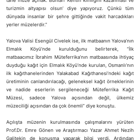
tane müze açmak. Bunları ‘Kentin kimliğini kazanması ve
turizmin altyapısı olsun’ diye yapıyoruz. Çünkü tüm
dünyada insanlar bir şehre gittiğinde vakit harcadıkları
yerler müzelerdir.”
Yalova Valisi Esengül Civelek ise, ilk matbaanın Yalova’nın
Elmalık Köyü’nde kurulduğunu belirterek, “İlk
matbaacımız İbrahim Müteferrika’nın matbaasında ihtiyaç
duyduğu kağıt için Elmalık Köyü’nde kurulan, Osmanlı’nın
ilk kağıthanelerinden Yalakabad Kağıthanesi’ndeki kağıt
üretiminin canlandırılacağı, geleneksel kağıt örneklerinin
ve nadide eserlerin sergileneceği Müteferrika Kağıt
Müzesi, sadece Yalova açısından değil, ülkemiz
müzeciliği açısından da çok önemli” diye konuştu.
Açılışta müzenin kurulmasında çalışmalarını yürüten
Prof.Dr. Emre Gönen ve Araştırmacı Yazar Ahmet Nezih
Galitekin de konuşma yaparak bilgi verdi. Ardından