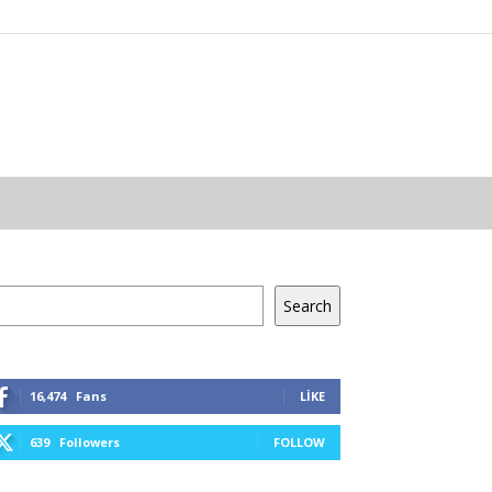
a
Search
16,474
Fans
LIKE
639
Followers
FOLLOW