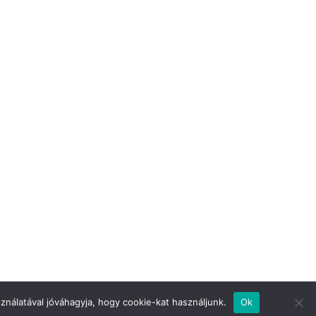
nálatával jóváhagyja, hogy cookie-kat használjunk.
Ok
 destek verin
Değerli Okur!
İletişim
Hakkımızda