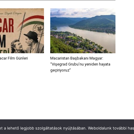
acar Film Günleri
Macaristan Başbakanı Magyar:
“Vişegrad Grubu’nu yeniden hayata
geçiriyoruz”
 a lehető legjobb szolgáltatások nyújtásában. Weboldalunk további hasz
Türkinfo’ya