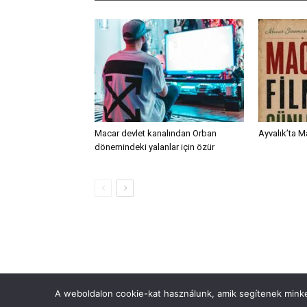
Macar devlet kanalından Orban
Ayvalık’ta M
dönemindeki yalanlar için özür
A weboldalon cookie-kat használunk, amik segítenek minket
© Turkinfo.hu 2020