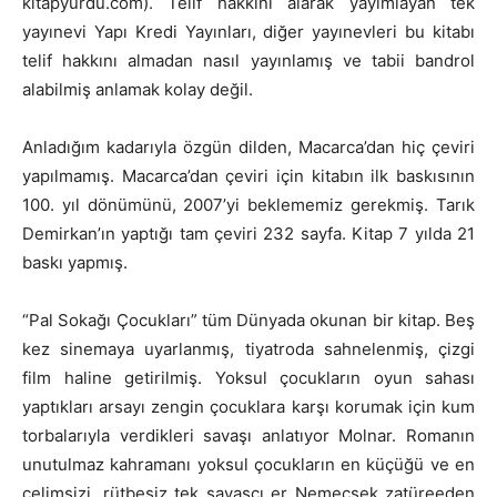
kitapyurdu.com). Telif hakkını alarak yayımlayan tek
yayınevi Yapı Kredi Yayınları, diğer yayınevleri bu kitabı
telif hakkını almadan nasıl yayınlamış ve tabii bandrol
alabilmiş anlamak kolay değil.
Anladığım kadarıyla özgün dilden, Macarca’dan hiç çeviri
yapılmamış. Macarca’dan çeviri için kitabın ilk baskısının
100. yıl dönümünü, 2007’yi beklememiz gerekmiş. Tarık
Demirkan’ın yaptığı tam çeviri 232 sayfa. Kitap 7 yılda 21
baskı yapmış.
“Pal Sokağı Çocukları” tüm Dünyada okunan bir kitap. Beş
kez sinemaya uyarlanmış, tiyatroda sahnelenmiş, çizgi
film haline getirilmiş. Yoksul çocukların oyun sahası
yaptıkları arsayı zengin çocuklara karşı korumak için kum
torbalarıyla verdikleri savaşı anlatıyor Molnar. Romanın
unutulmaz kahramanı yoksul çocukların en küçüğü ve en
çelimsizi, rütbesiz tek savaşçı er Nemecsek zatüreeden