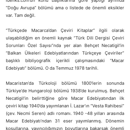
idefiks.com’un konu başlıklarına göre yaptığı ayrımda
“Doğu Avrupa” bölümü ama o listede de önemli eksikler
var. Tam değil.
“Türkçede Macarca’dan Çeviri Kitaplar” ilgili olarak
ulaşabildiğim en önemli kaynak “Türk Dili Dergisi Çeviri
Sorunları Özel Sayısı”nda yer alan Behçet Necatigil’in
“Balkan Ülkeleri Edebiyatlarından Türkçeye Çeviriler”
başlıklı bibliyografik içerikli çalışmasındaki “Macar
Edebiyatı” bölümü. O da Temmuz 1978 tarihli.
Macaristan’da Türkoloji bölümü 1800’lerin sonunda
Türkiye’de Hungaroloji bölümü 1938’de kurulmuş. Behçet
Necatigil’in belirttiğine göre Macar Edebiyatından ilk
çeviri kitap 1940’da yayımlanan İ. Lazar’ın “Vesta Rahibesi”
(çev. Necmi Seren) adlı romanı. 1940 -48 yılları arasında
Macar Edebiyatı’ndan 31 eser yayımlanmış. Dönemin
koşullarına, yayıncılığımızın boyutlarına bakarsak önemli