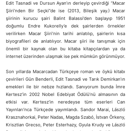
Edit Tasnadi ve Dursun Ayan’ın derleyip çevirdiği “Macar
Şiiri’nden Bir Seçki”de ise (2013, Bileşik yay.) Macar
şiirinin kurucu şairi Balint Balassi’den başlayıp 1951
doğumlu Endre Kukorelly’e dek şairlerden örnekler
verilirken Macar Şiiri’nin tarihi anlatılıp, şairlerin kısa
biyografileri de anlatılıyor. Macar şiiri ile tanışmak için
önemli bir kaynak olan bu kitaba kitapçılardan ya da
internet üzerinden ulaşmak ise pek mümkün görünmüyor.
Son yıllarda Macarcadan Türkçeye roman ve öykü kitabı
çevirileri Gün Benderli, Edit Tasnadi ve Tarık Demirkan’ın
emekleri ile bir nebze hızlandı. Sanıyorum bunda İmre
Kertesz’in 2002 Nobel Edebiyat Ödülü’nü almasının da
etkisi var. Kertesz’in neredeyse tüm eserleri Can
Yayınları’nca Türkçede yayımlandı. Sandor Marai, László
Krasznahorkai, Peter Nadas, Magda Szabó, İstvan Örkeny,
Krisztian Grecso, Peter Esterhazy, Gyula Krudy ve László