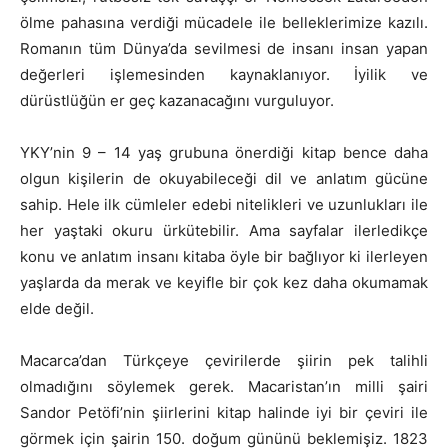
ölme pahasına verdiği mücadele ile belleklerimize kazılı.
Romanın tüm Dünya’da sevilmesi de insanı insan yapan
değerleri işlemesinden kaynaklanıyor. İyilik ve
dürüstlüğün er geç kazanacağını vurguluyor.
YKY’nin 9 – 14 yaş grubuna önerdiği kitap bence daha
olgun kişilerin de okuyabileceği dil ve anlatım gücüne
sahip. Hele ilk cümleler edebi nitelikleri ve uzunlukları ile
her yaştaki okuru ürkütebilir. Ama sayfalar ilerledikçe
konu ve anlatım insanı kitaba öyle bir bağlıyor ki ilerleyen
yaşlarda da merak ve keyifle bir çok kez daha okumamak
elde değil.
Macarca’dan Türkçeye çevirilerde şiirin pek talihli
olmadığını söylemek gerek. Macaristan’ın milli şairi
Sandor Petöfi’nin şiirlerini kitap halinde iyi bir çeviri ile
görmek için şairin 150. doğum gününü beklemişiz. 1823