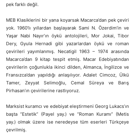
pek farklı değil.
MEB Klasiklerini bir yana koyarsak Macarca’dan pek çeviri
yok. 1960’lı yıllardan başlayarak Sami N. Özerdim’in ve
Yaşar Nabi Nayır’ın öykü antolojileri, Mor Jokai, Tibor
Dery, Gyula Hernadi gibi yazarlardan öykü ve roman
çevirileri yayımlanmış. Necatigil 1963 – 1974 arasında
Macarca’dan 9 kitap tespit etmiş. Macar Edebiyatından
çevirilerin çoğunlukla ikinci dilden, Almanca, İngilizce ve
Fransızca’dan yapıldığı anlaşılıyor. Adalet Cimcoz, Ülkü
Tamer, Zeyyat Selimoğlu, Cemal Süreya ve Barış
Pirhasan’ın çevirilerine rastlıyoruz.
Marksist kuramcı ve edebiyat eleştirmeni Georg Lukacs’ın
başta “Estetik” (Payel yay.) ve “Roman Kuramı” (Metis
yay.) olmak üzere ise neredeyse tüm eserleri Türkçeye
çevrilmiş.