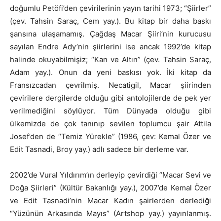
doğumlu Petöfi’den çevirilerinin yayın tarihi 1973; “Şiirler”
(çev. Tahsin Saraç, Cem yay.). Bu kitap bir daha baskı
şansına ulaşamamış. Çağdaş Macar Şiiri’nin kurucusu
sayılan Endre Ady’nin şiirlerini ise ancak 1992’de kitap
halinde okuyabilmişiz; “Kan ve Altın” (çev. Tahsin Saraç,
Adam yay.). Onun da yeni baskısı yok. İki kitap da
Fransızcadan çevrilmiş. Necatigil, Macar şiirinden
çevirilere dergilerde olduğu gibi antolojilerde de pek yer
verilmediğini söylüyor. Tüm Dünyada olduğu gibi
ülkemizde de çok tanınıp sevilen toplumcu şair Attila
Josef’den de “Temiz Yürekle” (1986, çev: Kemal Özer ve
Edit Tasnadi, Broy yay.) adlı sadece bir derleme var.
2002’de Vural Yıldırım’ın derleyip çevirdiği “Macar Sevi ve
Doğa Şiirleri” (Kültür Bakanlığı yay.), 2007’de Kemal Özer
ve Edit Tasnadi’nin Macar Kadın şairlerden derlediği
“Yüzünün Arkasında Mayıs” (Artshop yay.) yayınlanmış.