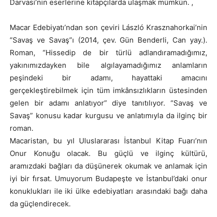
Darvasi’nin eserlerine kitapçılarda ulaşmak mümkün. ,
Macar Edebiyatı’ndan son çeviri László Krasznahorkai’nin
“Savaş ve Savaş”ı (2014, çev. Gün Benderli, Can yay.).
Roman, “Hissedip de bir türlü adlandıramadığımız,
yakınımızdayken bile algılayamadığımız anlamların
peşindeki bir adamı, hayattaki amacını
gerçekleştirebilmek için tüm imkânsızlıkların üstesinden
gelen bir adamı anlatıyor” diye tanıtılıyor. “Savaş ve
Savaş” konusu kadar kurgusu ve anlatımıyla da ilginç bir
roman.
Macaristan, bu yıl Uluslararası İstanbul Kitap Fuarı’nın
Onur Konuğu olacak. Bu güçlü ve ilginç kültürü,
aramızdaki bağları da düşünerek okumak ve anlamak için
iyi bir fırsat. Umuyorum Budapeşte ve İstanbul’daki onur
konuklukları ile iki ülke edebiyatları arasındaki bağı daha
da güçlendirecek.