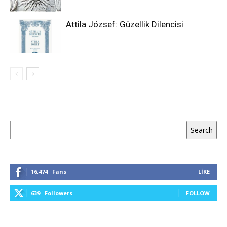
Attila József: Güzellik Dilencisi
Ara
Search
16,474
Fans
LIKE
639
Followers
FOLLOW