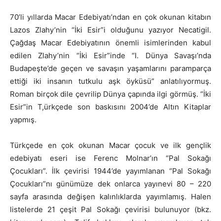
70’li yıllarda Macar Edebiyatı’ndan en çok okunan kitabın
Lazos Zlahy’nin “İki Esir”i olduğunu yazıyor Necatigil.
Çağdaş Macar Edebiyatının önemli isimlerinden kabul
edilen Zlahy’nin “İki Esir”inde “I. Dünya Savaşı’nda
Budapeşte’de geçen ve savaşın yaşamlarını paramparça
ettiği iki insanın tutkulu aşk öyküsü” anlatılıyormuş.
Roman birçok dile çevrilip Dünya çapında ilgi görmüş. “İki
Esir”in T,ürkçede son baskısını 2004’de Altın Kitaplar
yapmış.
Türkçede en çok okunan Macar çocuk ve ilk gençlik
edebiyatı eseri ise Ferenc Molnar’ın “Pal Sokağı
Çocukları”. İlk çevirisi 1944’de yayımlanan “Pal Sokağı
Çocukları”nı günümüze dek onlarca yayınevi 80 – 220
sayfa arasında değişen kalınlıklarda yayımlamış. Halen
listelerde 21 çeşit Pal Sokağı çevirisi bulunuyor (bkz.