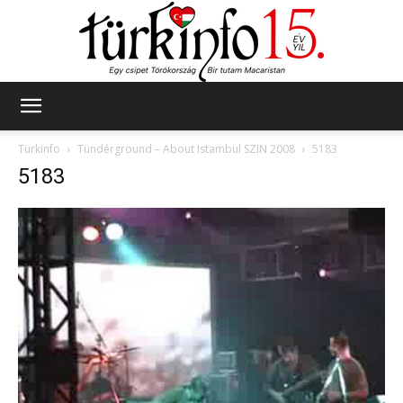
Türkinfo
Türkinfo
Tündérground – About Istambul SZIN 2008
5183
5183