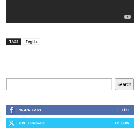
TAGS
Téglás
Ara
Search
16,474
Fans
LIKE
639
Followers
FOLLOW