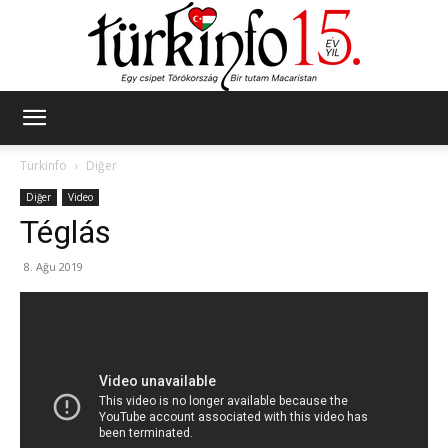
Türkinfo
Türkinfo
Diğer
Diğer
Video
Téglás
8. Ağu 2019