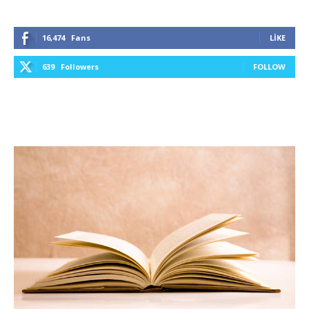
16,474
Fans
LIKE
639
Followers
FOLLOW