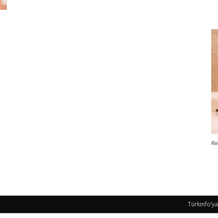
Re
Türkinfo’ya