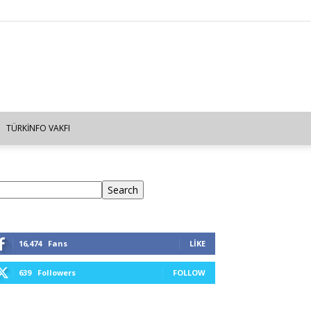
TÜRKINFO VAKFI
ra
Search
16,474
Fans
LIKE
639
Followers
FOLLOW