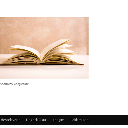
ndelhető könyveink
 destek verin
Değerli Okur!
İletişim
Hakkımızda