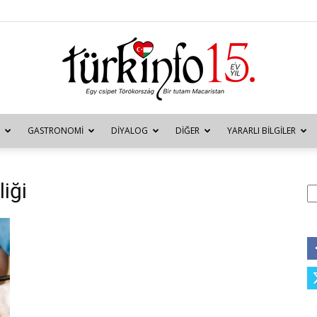
GASTRONOMI
DIYALOG
DIĞER
YARARLI BILGILER
Türkinfo
liği
A