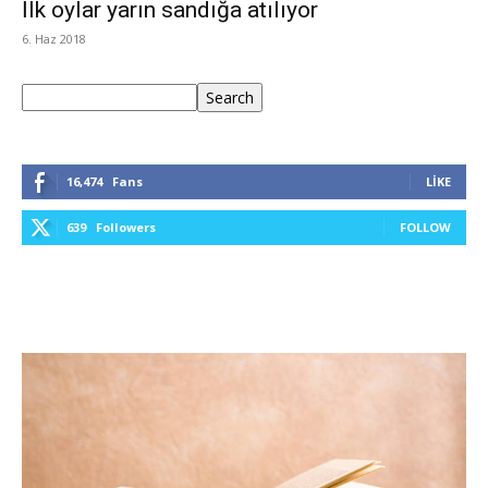
İlk oylar yarın sandığa atılıyor
6. Haz 2018
Ara
Search
16,474
Fans
LIKE
639
Followers
FOLLOW