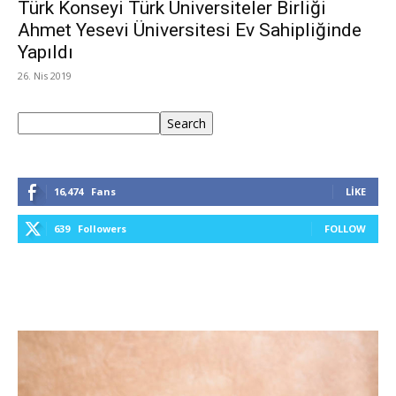
Türk Konseyi Türk Üniversiteler Birliği
Ahmet Yesevi Üniversitesi Ev Sahipliğinde
Yapıldı
26. Nis 2019
Ara
Search
16,474
Fans
LIKE
639
Followers
FOLLOW