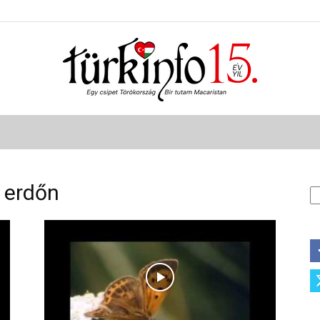
Türkinfo
 erdőn
A