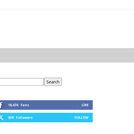
ra
Search
16,474
Fans
LIKE
639
Followers
FOLLOW