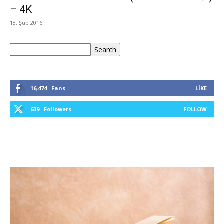
– 4K
18. Şub 2016
Ara
Search
16,474
Fans
LIKE
639
Followers
FOLLOW