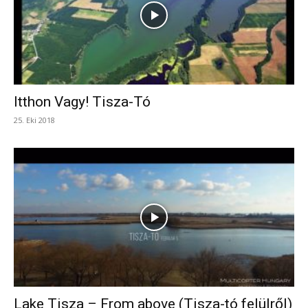
Itthon Vagy! Tisza-Tó
25. Eki 2018
Lake Tisza – From above (Tisza-tó felülről)