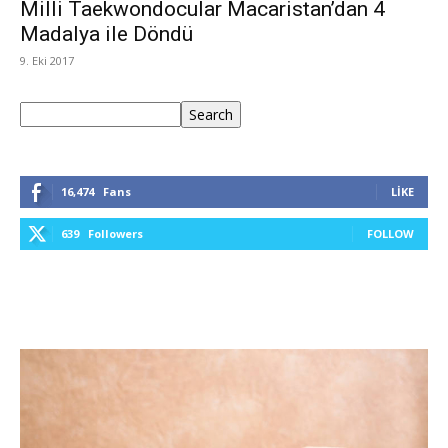
Milli Taekwondocular Macaristan’dan 4
Madalya ile Döndü
9. Eki 2017
Ara
Search
16,474
Fans
LIKE
639
Followers
FOLLOW