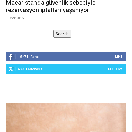
Macaristan’da güvenlik sebebiyle
rezervasyon iptalleri yaşanıyor
9. Mar 2016
Ara
Search
16,474
Fans
LIKE
639
Followers
FOLLOW