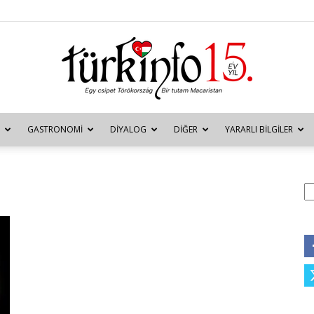
GASTRONOMI
DIYALOG
DIĞER
YARARLI BILGILER
Türkinfo
A