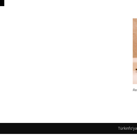
Re
Türkinfo’ya