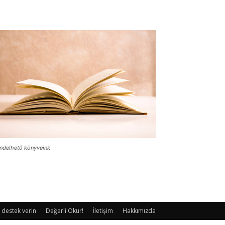
ndelhető könyveink
 destek verin
Değerli Okur!
İletişim
Hakkımızda