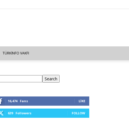
TÜRKINFO VAKFI
ra
Search
16,474
Fans
LIKE
639
Followers
FOLLOW