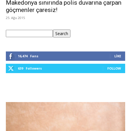
Makedonya sınırında polis duvarına çarpan
göçmenler çaresiz!
25. Ağu 2015
Ara
Search
16,474
Fans
LIKE
639
Followers
FOLLOW