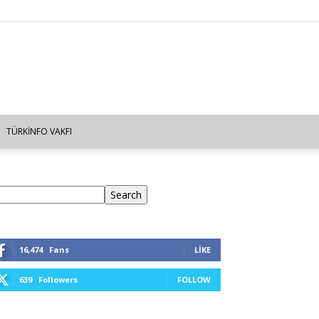
TÜRKINFO VAKFI
ra
Search
16,474
Fans
LIKE
639
Followers
FOLLOW