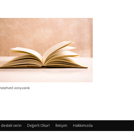
ndelhető könyveink
 destek verin
Değerli Okur!
İletişim
Hakkımızda