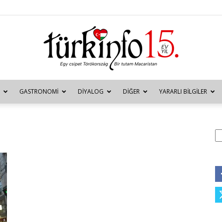
GASTRONOMI
DIYALOG
DIĞER
YARARLI BILGILER
Türkinfo
A