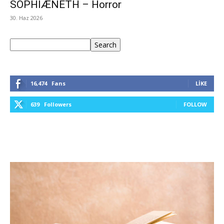
SOPHIÆNETH – Horror
30. Haz 2026
Ara
Search
16,474
Fans
LIKE
639
Followers
FOLLOW