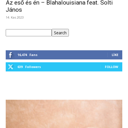
Az eső és én – Blahalouisiana feat. Solti
János
14. Kas 2023
Ara
Search
16,474
Fans
LIKE
639
Followers
FOLLOW