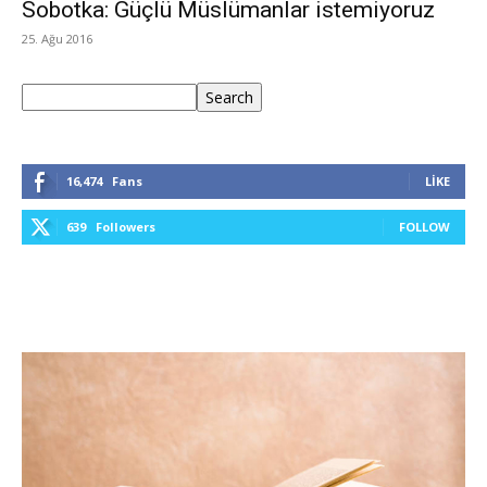
Sobotka: Güçlü Müslümanlar istemiyoruz
25. Ağu 2016
Ara
Search
16,474
Fans
LIKE
639
Followers
FOLLOW