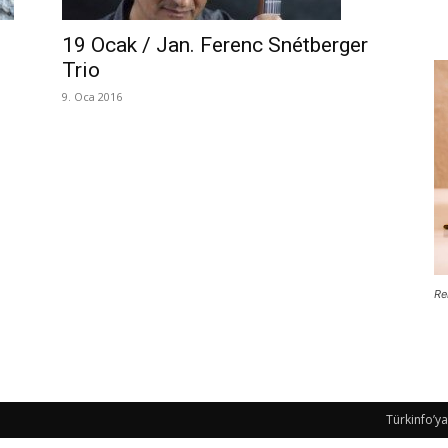
19 Ocak / Jan. Ferenc Snétberger
Trio
9. Oca 2016
Re
Türkinfo’ya