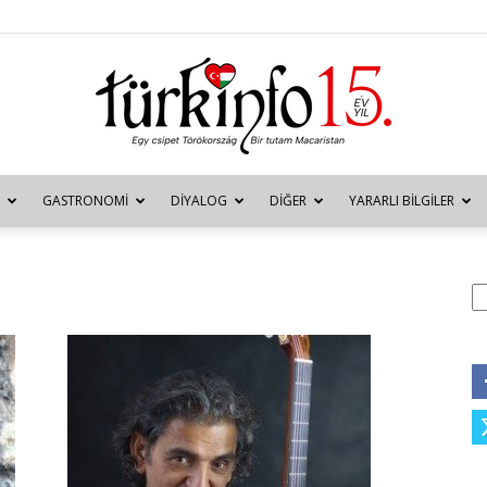
GASTRONOMI
DIYALOG
DIĞER
YARARLI BILGILER
Türkinfo
A