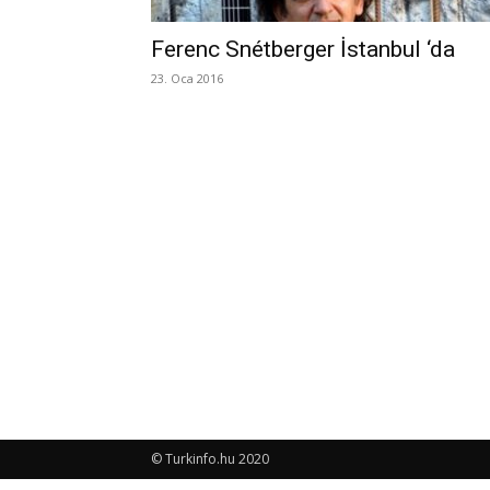
Ferenc Snétberger İstanbul ‘da
23. Oca 2016
© Turkinfo.hu 2020