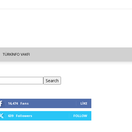
TÜRKINFO VAKFI
ra
Search
16,474
Fans
LIKE
639
Followers
FOLLOW