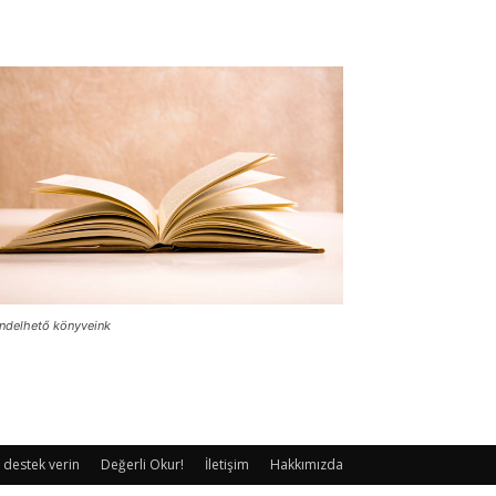
ndelhető könyveink
 destek verin
Değerli Okur!
İletişim
Hakkımızda