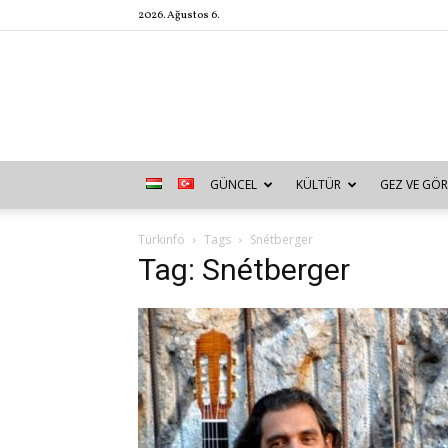
2026. Ağustos 6.
GÜNCEL
KÜLTÜR
GEZ VE GÖR
Türkinfo
Tags
Snétberger
Tag: Snétberger