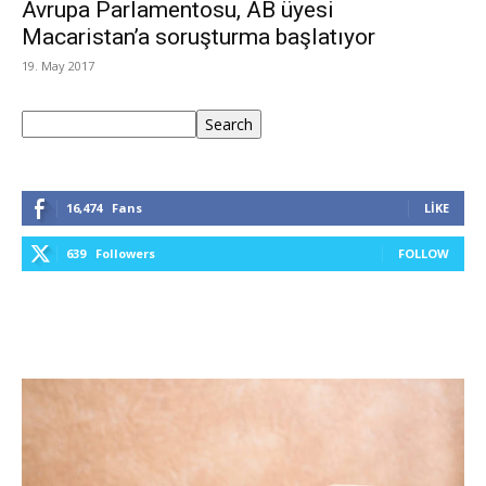
Avrupa Parlamentosu, AB üyesi
Macaristan’a soruşturma başlatıyor
19. May 2017
Ara
Search
16,474
Fans
LIKE
639
Followers
FOLLOW