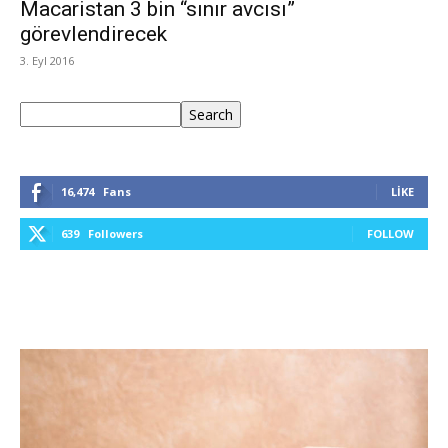
Macaristan 3 bin “sınır avcısı”
görevlendirecek
3. Eyl 2016
Ara
Search
16,474
Fans
LIKE
639
Followers
FOLLOW