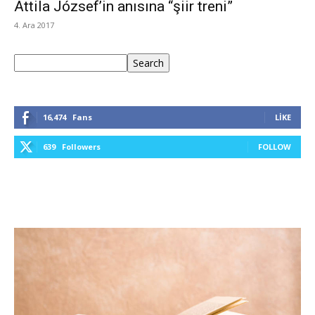
Attila József’in anısına “şiir treni”
4. Ara 2017
Ara
Search
16,474
Fans
LIKE
639
Followers
FOLLOW