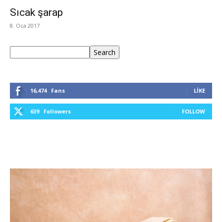
Sıcak şarap
8. Oca 2017
Ara
Search
16,474
Fans
LIKE
639
Followers
FOLLOW