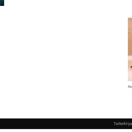
Re
Türkinfo’ya