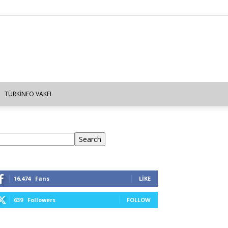
TÜRKINFO VAKFI
ra
Search
16,474
Fans
LIKE
639
Followers
FOLLOW