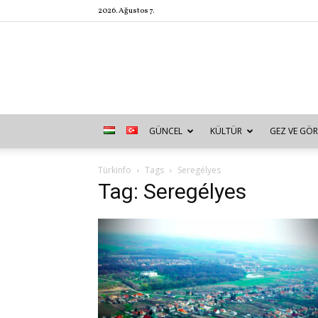
2026. Ağustos 7.
GÜNCEL
KÜLTÜR
GEZ VE GÖR
Türkinfo
Tags
Seregélyes
Tag: Seregélyes