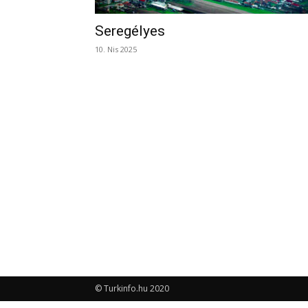
Seregélyes
10. Nis 2025
© Turkinfo.hu 2020