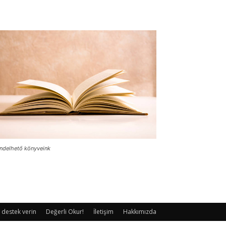
ndelhető könyveink
 destek verin
Değerli Okur!
İletişim
Hakkımızda