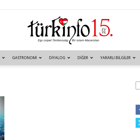
GASTRONOMI
DIYALOG
DIĞER
YARARLI BILGILER
Türkinfo
A