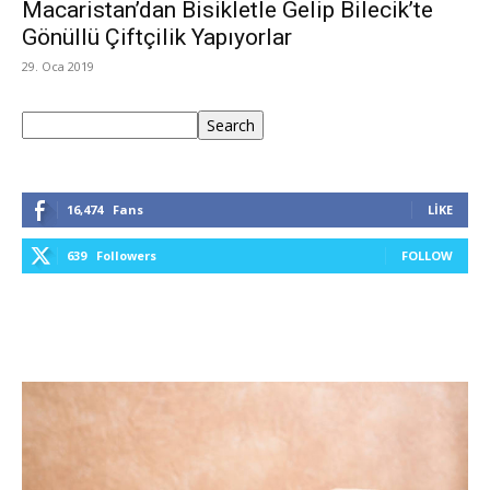
Macaristan’dan Bisikletle Gelip Bilecik’te
Gönüllü Çiftçilik Yapıyorlar
29. Oca 2019
Ara
Search
16,474
Fans
LIKE
639
Followers
FOLLOW