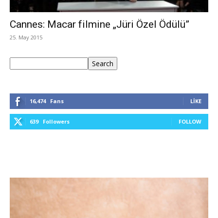
Cannes: Macar filmine „Jüri Özel Ödülü”
25. May 2015
Ara
Search
16,474
Fans
LIKE
639
Followers
FOLLOW