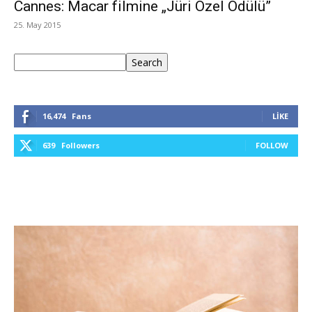
Cannes: Macar filmine „Jüri Özel Ödülü”
25. May 2015
Ara
Search
16,474
Fans
LIKE
639
Followers
FOLLOW