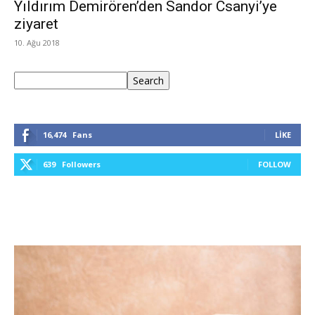
Yıldırım Demirören’den Sandor Csanyi’ye
ziyaret
10. Ağu 2018
Ara
Search
16,474
Fans
LIKE
639
Followers
FOLLOW