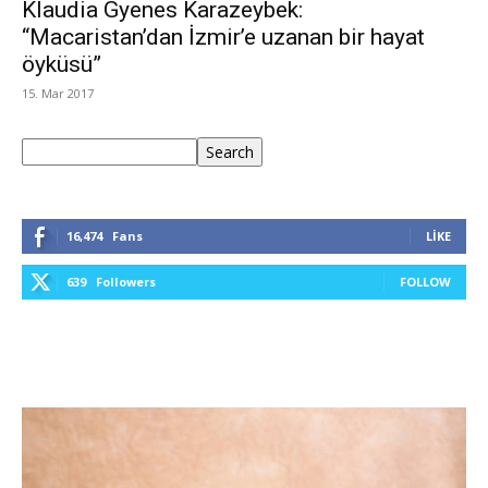
Klaudia Gyenes Karazeybek:
“Macaristan’dan İzmir’e uzanan bir hayat
öyküsü”
15. Mar 2017
Ara
Search
16,474
Fans
LIKE
639
Followers
FOLLOW