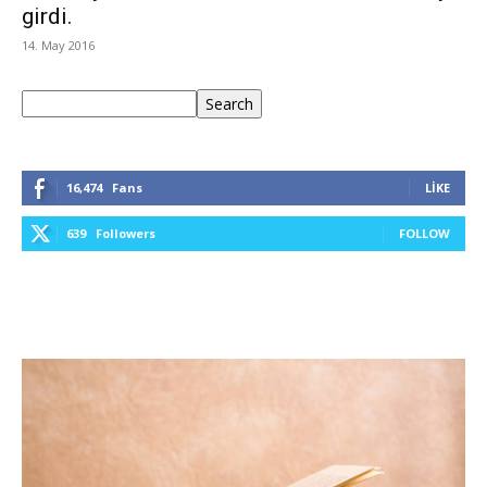
girdi.
14. May 2016
Ara
Search
16,474
Fans
LIKE
639
Followers
FOLLOW