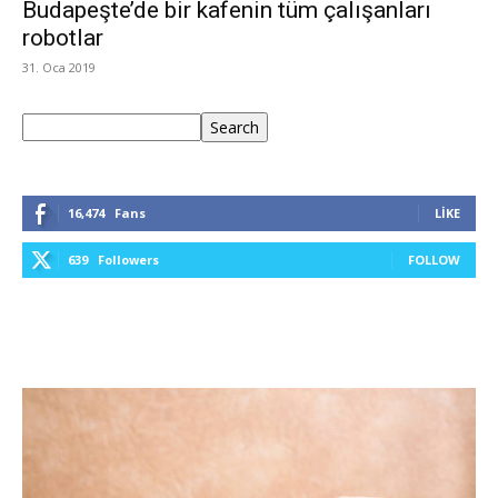
Budapeşte’de bir kafenin tüm çalışanları
robotlar
31. Oca 2019
Ara
Search
16,474
Fans
LIKE
639
Followers
FOLLOW