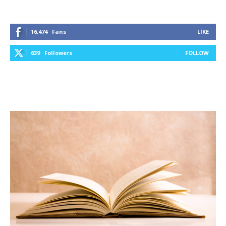
16,474
Fans
LIKE
639
Followers
FOLLOW