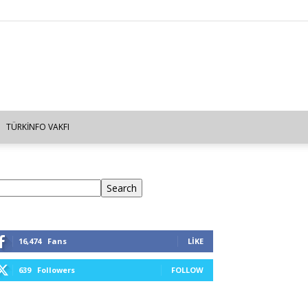
TÜRKINFO VAKFI
ra
Search
16,474
Fans
LIKE
639
Followers
FOLLOW