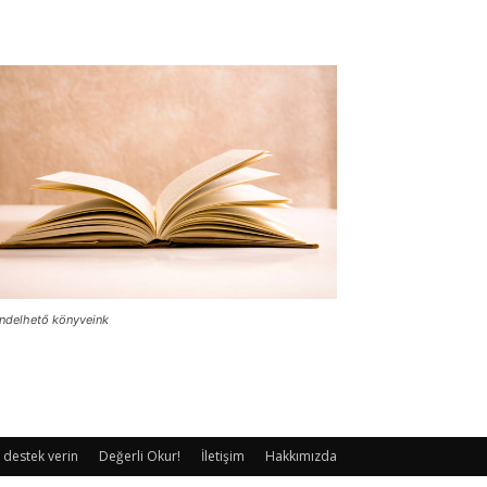
ndelhető könyveink
 destek verin
Değerli Okur!
İletişim
Hakkımızda