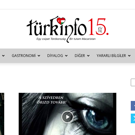
GASTRONOMI
DIYALOG
DIĞER
YARARLI BILGILER
Türkinfo
A