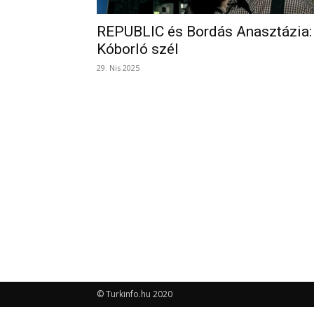
REPUBLIC és Bordás Anasztázia:
Kóborló szél
29. Nis 2025
© Turkinfo.hu 2020