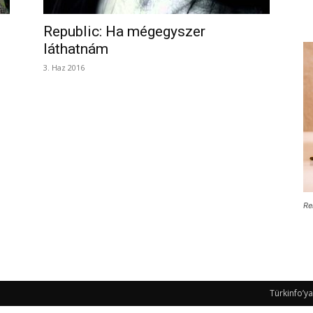
Republic: Ha mégegyszer
láthatnám
3. Haz 2016
Re
Türkinfo’ya