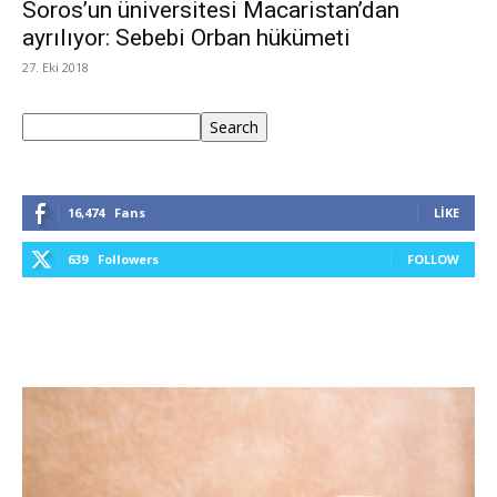
Soros’un üniversitesi Macaristan’dan
ayrılıyor: Sebebi Orban hükümeti
27. Eki 2018
Ara
Search
16,474
Fans
LIKE
639
Followers
FOLLOW