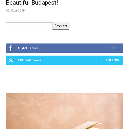
Beautiful Budapest!
30. Oca 2019
Ara
Search
16,474
Fans
LIKE
639
Followers
FOLLOW