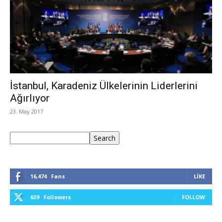
İstanbul, Karadeniz Ülkelerinin Liderlerini
Ağırlıyor
23. May 2017
Ara
Search
16,474
Fans
LIKE
639
Followers
FOLLOW