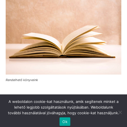
Rendelhető könyveink
A weboldalon cookie-kat használunk, amik segítenek minket a
lehető legjobb szolgáltatások nyújtásában. Weboldalunk
további használatával jóváhagyja, hogy cookie-kat használjunk.
Türkinfo’ya destek verin
Değerli Okur!
İletişim
Hakkımızda
Ok
© Turkinfo.hu 2020