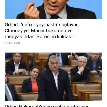
Orban’ı ‘nefret yaymakla’ suçlayan
Clooney’ye, Macar hükümeti ve
medyasından ‘Soros’un kuklası’...
27. Kas 2020
Orban Hükümeti’nden muhalefete yeni