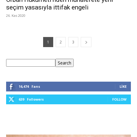
seçim yasasıyla ittifak engeli
26. Kas 2020
1
2
3
Ara
Search
16,474
Fans
LIKE
639
Followers
FOLLOW