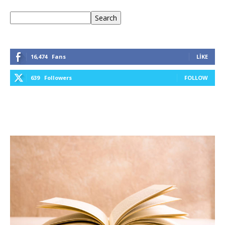
Ara
Search
16,474
Fans
LIKE
639
Followers
FOLLOW