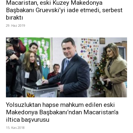
Macaristan, eski Kuzey Makedonya
Başbakanı Gruevski’yi iade etmedi, serbest
bıraktı
29. Haz 2019
Yolsuzluktan hapse mahkum edilen eski
Makedonya Başbakanı’ndan Macaristan’a
iltica başvurusu
15. Kas 2018