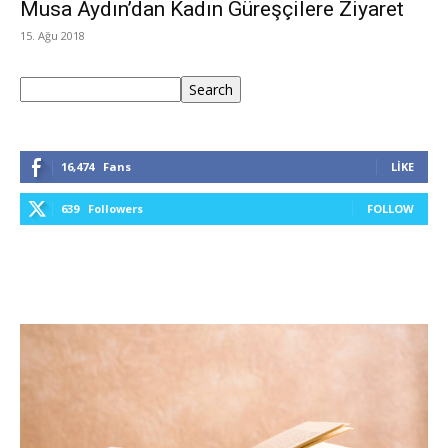
Musa Aydın’dan Kadın Güreşçilere Ziyaret
15. Ağu 2018
Ara
Search
16,474
Fans
LIKE
639
Followers
FOLLOW