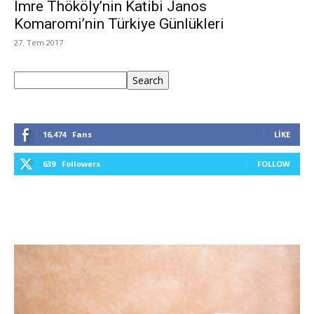
Imre Thököly’nin Katibi Janos
Komaromi’nin Türkiye Günlükleri
27. Tem 2017
Ara
Search
16,474
Fans
LIKE
639
Followers
FOLLOW