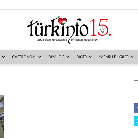
GASTRONOMI
DIYALOG
DIĞER
YARARLI BILGILER
Türkinfo
A