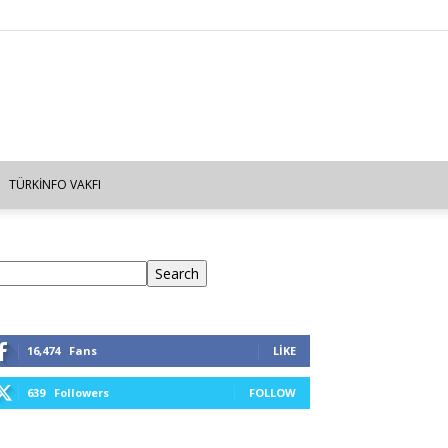
TÜRKINFO VAKFI
ra
Search
16,474
Fans
LIKE
639
Followers
FOLLOW