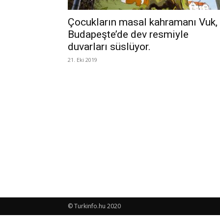
Çocukların masal kahramanı Vuk,
Budapeşte’de dev resmiyle
duvarları süslüyor.
21. Eki 2019
© Turkinfo.hu 2020