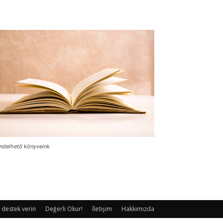
ndelhető könyveink
 destek verin
Değerli Okur!
İletişim
Hakkımızda