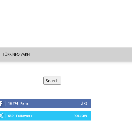
TÜRKINFO VAKFI
ra
Search
16,474
Fans
LIKE
639
Followers
FOLLOW