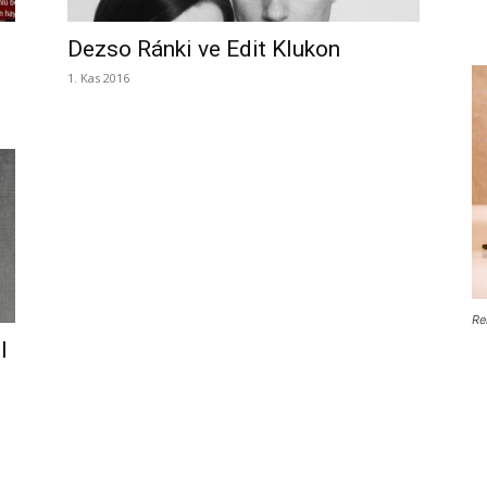
Dezso Ránki ve Edit Klukon
1. Kas 2016
Re
l