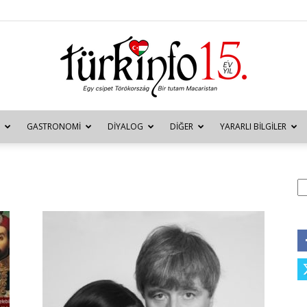
GASTRONOMI
DIYALOG
DIĞER
YARARLI BILGILER
Türkinfo
A