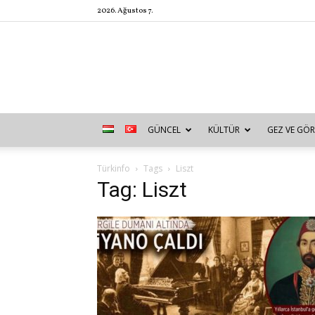
2026. Ağustos 7.
GÜNCEL
KÜLTÜR
GEZ VE GÖR
Türkinfo
Tags
Liszt
Tag: Liszt